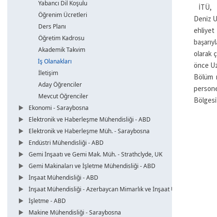
Yabancı Dil Koşulu
İTÜ, 
Öğrenim Ücretleri
Deniz
U
Ders Planı
ehliyet
Öğretim Kadrosu
başarıy
Akademik Takvim
olarak ç
İş Olanakları
önce Uz
İletişim
Bölüm m
Aday Öğrenciler
persone
Mevcut Öğrenciler
Bölgesi
Ekonomi - Saraybosna
Elektronik ve Haberleşme Mühendisliği - ABD
Elektronik ve Haberleşme Müh. - Saraybosna
Endüstri Mühendisliği - ABD
Gemi İnşaatı ve Gemi Mak. Müh. - Strathclyde, UK
Gemi Makinaları ve İşletme Mühendisliği - ABD
İnşaat Mühendisliği - ABD
İnşaat Mühendisliği - Azerbaycan Mimarlık ve İnşaat Üni.
İşletme - ABD
Makine Mühendisliği - Saraybosna