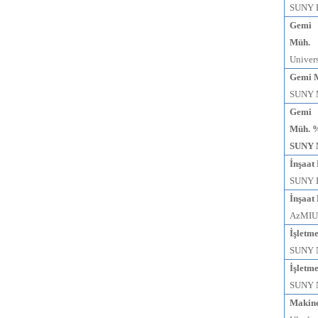
SUNY 
Gemi 
Müh.
Univers
Gemi M
SUNY M
Gemi
Müh. 
SUNY 
İnşaat
SUNY B
İnşaat
AzMIU 
İşletm
SUNY N
İşletm
SUNY N
Makine