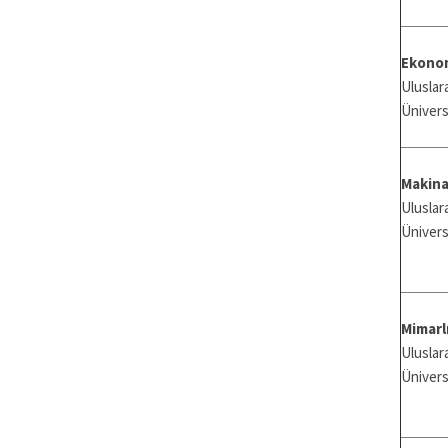
Ekono
Ulusl
Ünivers
Makina
Ulusl
Ünivers
Mimarl
Ulusl
Ünivers