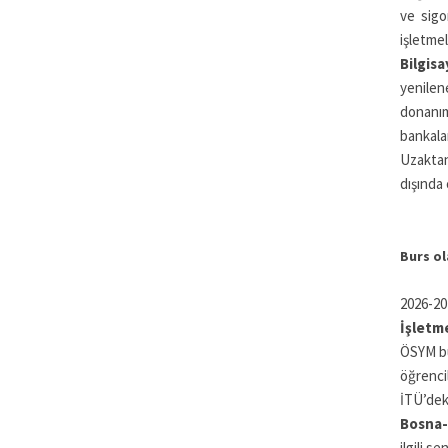
ve sigo
işletmel
Bilgis
yenilen
donanım 
bankala
Uzaktan
dışında 
Burs ol
2026-20
İşletm
ÖSYM bu
öğrenci
İTÜ’deki
Bosna-
ilgili s