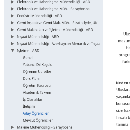
Elektronik ve Haberleşme Mühendisliği - ABD
Elektronik ve Haberleşme Müh. - Saraybosna
Endüstri Mühendisliği - ABD
Gemi İnşaatı ve Gemi Mak. Müh. - Strathclyde, UK
Gemi Makinaları ve İşletme Mühendisliği - ABD
Ulus
İnşaat Mühendisliği - ABD
mezunl
İnşaat Mühendisliği - Azerbaycan Mimarlık ve İnşaat Üni.
He
İşletme - ABD
progra
Genel
fark
Yabancı Dil Koşulu
Öğrenim Ücretleri
Ders Planı
Neden Ç
Öğretim Kadrosu
Uluslar
Akademik Takvim
yaşamla
İş Olanakları
konusun
İletişim
size ka
Aday Öğrenciler
fırsatı
Mevcut Öğrenciler
tanıma f
Makine Mühendisliği - Saraybosna