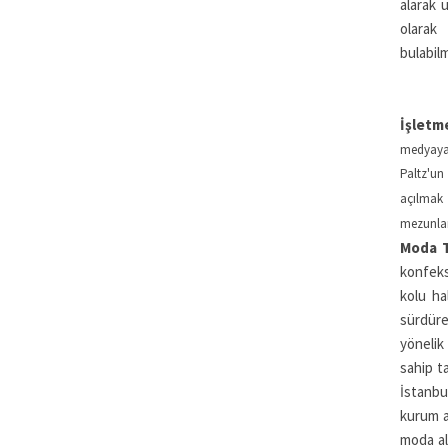
alarak 
olarak 
bulabilm
İşletm
medyaya 
Paltz'un
açılmak
mezunları
Moda T
konfeks
kolu ha
sürdüre
yönelik
sahip t
İstanbu
kurum a
moda al