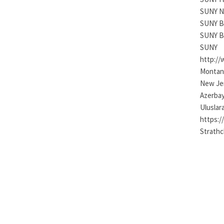
SUNY Ne
SUNY Bi
SUNY Bu
SUNY 
http://
Montana
New Jer
Azerbay
Uluslar
https:/
Strathc