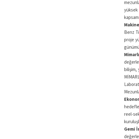
mezunlar
yüksek 
kapsama
Makine
Benz Tü
proje y
günümüz
Mimarlı
değerle
bilişim,
MİMARLI
Labora
Mezunla
Ekonom
hedefle
reel-se
kuruluşl
Gemi İ
değerle