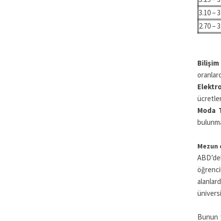
3.10 – 3
2.70 – 3
Bilişi
oranlard
Elektr
ücretler
Moda T
bulunma
Mezun o
ABD’dek
öğrenci
alanlar
üniversi
Bunun y