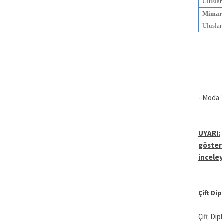
Uluslar
Mimar
Uluslar
- Moda 
UYARI:
göster
inceley
Çift Di
Çift Dip