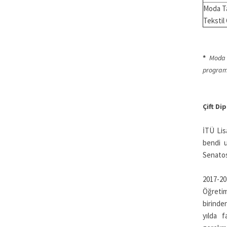
Moda T
Tekstil
*
Moda 
programl
Çift Di
İTÜ Lis
bendi u
Senatosu
2017-20
Öğretim
birinde
yılda f