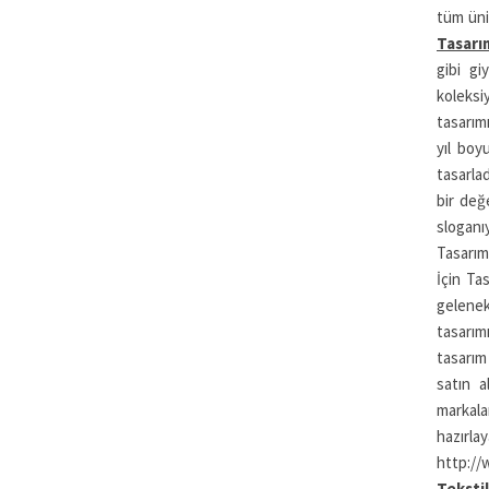
tüm üni
Tasarı
gibi gi
koleksi
tasarım
yıl boy
tasarlad
bir değ
sloganı
Tasarım
İçin Ta
gelenek
tasarım
tasarım
satın a
markal
hazırlay
http://w
Teksti