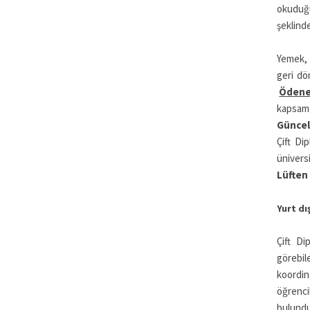
okuduğu
şeklinde
Yemek, 
geri dö
Ödenen
kapsama
Güncel 
Çift Di
ünivers
Lüften
Yurt dı
Çift Di
görebil
koordin
öğrenci
bulundu