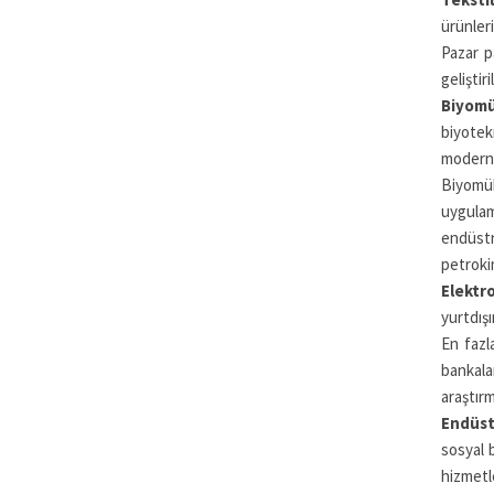
ürünler
Pazar p
geliştir
Biyomü
biyotek
modern 
Biyomüh
uygulam
endüstri
petrokim
Elektr
yurtdışı
En fazl
bankalar
araştırm
Endüst
sosyal b
hizmetl