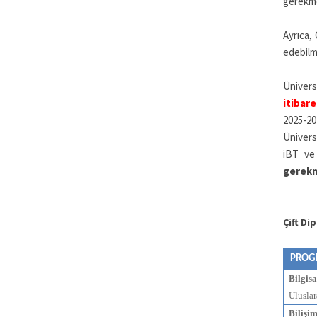
gerekme
Ayrıca, 
edebilm
Ünivers
itibare
2025-202
Ünivers
iBT ve
gerekm
Çift Di
PROG
Bilgis
Uluslar
Bilişi