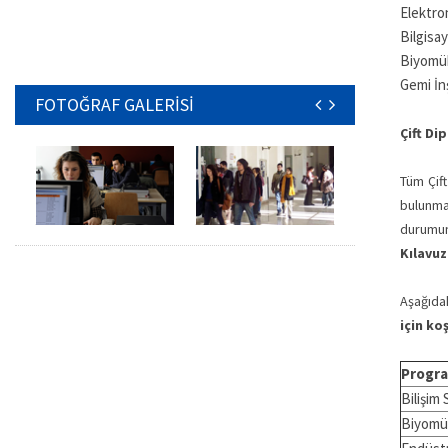
Elektro
Bilgisa
Biyomüh
Gemi İnş
FOTOĞRAF GALERİSİ
Çift Di
Tüm Çift
bulunma
durumun
Kılavuz
Aşağıdak
için ko
Progra
Bilişim
Biyomü