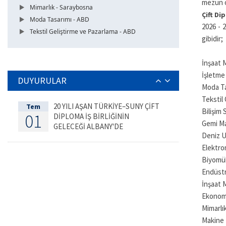
mezun o
Mimarlık - Saraybosna
Çift Di
Moda Tasarımı - ABD
2026 - 
Tekstil Geliştirme ve Pazarlama - ABD
gibidir;
İnşaat 
İşletme
DUYURULAR
Moda Ta
Tekstil
20 YILI AŞAN TÜRKİYE–SUNY ÇİFT
Tem
Bilişim
01
DİPLOMA İŞ BİRLİĞİNİN
Gemi Ma
GELECEĞİ ALBANY'DE
Deniz U
DEĞERLENDİRİLDİ
Elektro
Biyomüh
Endüstr
İnşaat 
Ekonomi
Mimarlı
Makine 