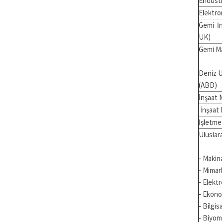
Endüstr
Elektro
Gemi İn
UK)
Gemi Ma
Deniz U
(ABD)
İnşaat 
İnşaat 
İşletme
Uluslar
- Makin
- Mimarl
- Elekt
- Ekon
- Bilgi
- Biyom