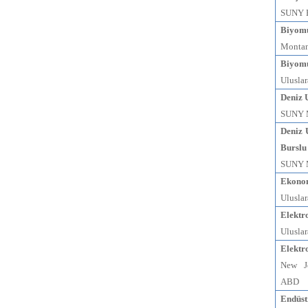
SUNY 
Biyomü
Montan
Biyomü
Uluslar
Deniz 
SUNY M
Deniz 
Burslu
SUNY M
Ekono
Uluslar
Elektr
Uluslar
Elektr
New Je
ABD
Endüst