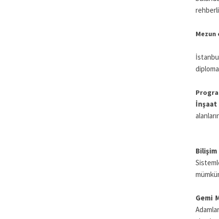
rehberli
Mezun o
İstanbu
diploma
Program
İnşaat
alanlar
Bilişi
Sisteml
mümkün 
Gemi M
Adamlar