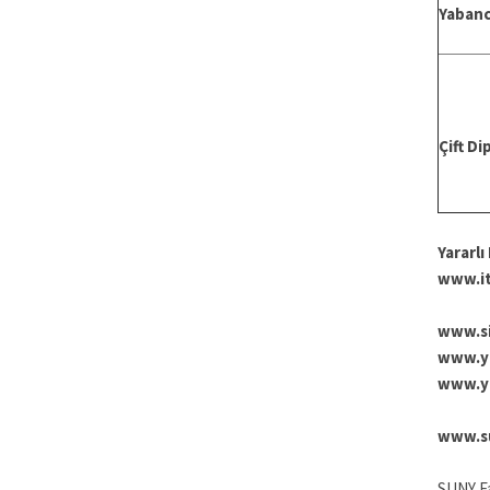
Yabanc
Çift D
Yararlı
www.it
www.si
www.yd
www.yu
www.su
SUNY Fa