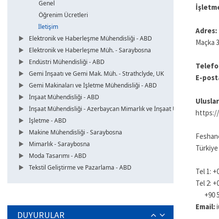
Genel
İşletm
Öğrenim Ücretleri
İletişim
Adres:
Elektronik ve Haberleşme Mühendisliği - ABD
Maçka 3
Elektronik ve Haberleşme Müh. - Saraybosna
Endüstri Mühendisliği - ABD
Telefo
Gemi İnşaatı ve Gemi Mak. Müh. - Strathclyde, UK
E-post
Gemi Makinaları ve İşletme Mühendisliği - ABD
İnşaat Mühendisliği - ABD
Uluslar
İnşaat Mühendisliği - Azerbaycan Mimarlık ve İnşaat Üni.
https:/
İşletme - ABD
Makine Mühendisliği - Saraybosna
Feshane
Mimarlık - Saraybosna
Türkiye
Moda Tasarımı - ABD
Tekstil Geliştirme ve Pazarlama - ABD
Tel 1: +
Tel 2: +
+90 53
Email:
DUYURULAR