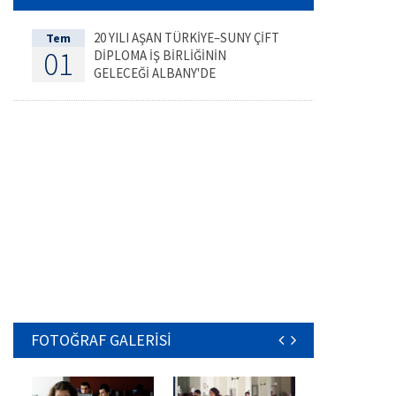
20 YILI AŞAN TÜRKİYE–SUNY ÇİFT
Tem
01
DİPLOMA İŞ BİRLİĞİNİN
GELECEĞİ ALBANY'DE
DEĞERLENDİRİLDİ
FOTOĞRAF GALERİSİ